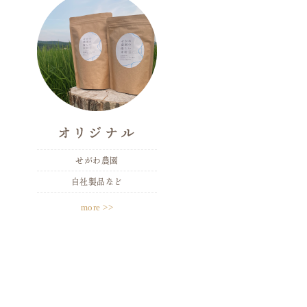
せがわ農園
自社製品など
more >>