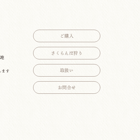
ご購入
さくらんぼ狩り
番地
取扱い
します
お問合せ