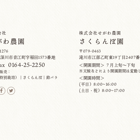
会社
株式会社せがわ農園
がわ農園
さくらんぼ園
1276
〒079-0463
深川市音江町字稲田1573番地
滝川市江部乙町東19丁目2407
0164-25-2250
ax
＜開園期間＞ ７月上旬〜下旬
※天候などにより開園期間は変動
販売：
特別栽培）｜さくらんぼ｜鈴バラ
＜開園時間＞
(平日）8:00~16:00
(土日・祝）8:00~17:00