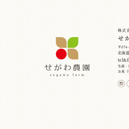
株式
せ
〒074-
北海道
tel&f
生産・
お米（