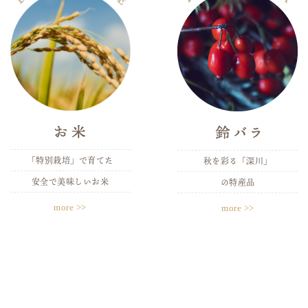
「特別栽培」で育てた
秋を彩る「深川」
安全で美味しいお米
の特産品
more >>
more >>