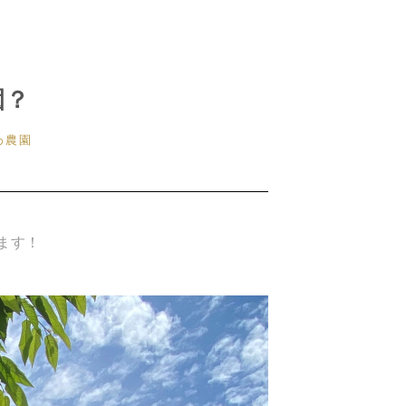
園？
わ農園
ます！